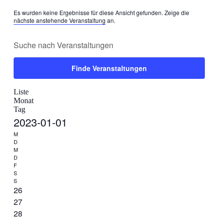
Es wurden keine Ergebnisse für diese Ansicht gefunden. Zeige die
nächste anstehende Veranstaltung
an.
Veranstaltungen
Suche
Geben
Suche
Sie
und
Das
Schlüsselwort.
Ansichten,
Finde Veranstaltungen
Suche
Navigation
nach
Veranstaltung
Veranstaltungen
Monat
Liste
Ansichten-
Schlüsselwort.
Monat
Navigation
Tag
Datum
2023-01-01
wählen.
Kalender
M
D
von
M
D
Veranstaltungen
F
S
S
0
26
Veranstaltungen,
0
27
Veranstaltungen,
0
28