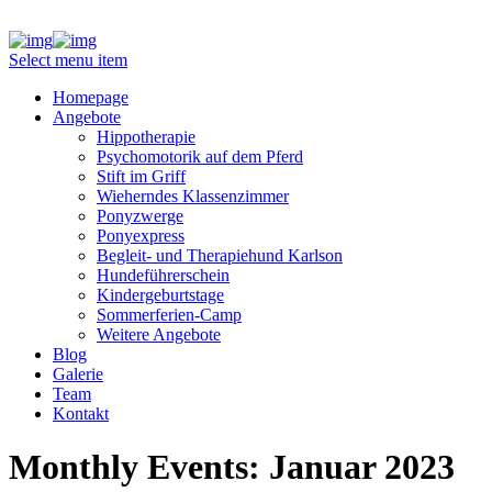
Select menu item
Homepage
Angebote
Hippotherapie
Psychomotorik auf dem Pferd
Stift im Griff
Wieherndes Klassenzimmer
Ponyzwerge
Ponyexpress
Begleit- und Therapiehund Karlson
Hundeführerschein
Kindergeburtstage
Sommerferien-Camp
Weitere Angebote
Blog
Galerie
Team
Kontakt
Monthly Events: Januar 2023