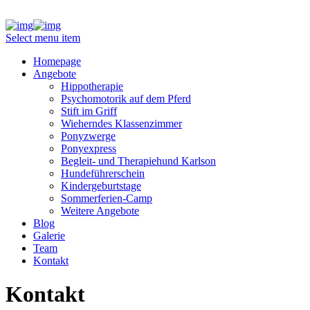
Select menu item
Homepage
Angebote
Hippotherapie
Psychomotorik auf dem Pferd
Stift im Griff
Wieherndes Klassenzimmer
Ponyzwerge
Ponyexpress
Begleit- und Therapiehund Karlson
Hundeführerschein
Kindergeburtstage
Sommerferien-Camp
Weitere Angebote
Blog
Galerie
Team
Kontakt
Kontakt